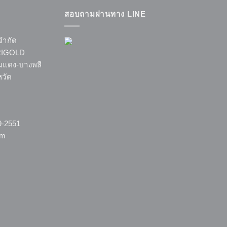
สอบถามผ่านทาง LINE
จำกัด
MARIGOLD
แดง-บางพลี
หวัด
9-2551
om