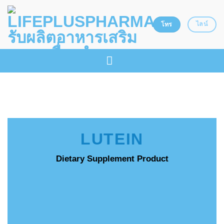
Skip
to
ไลน์
โทร
content
LUTEIN
Dietary Supplement Product