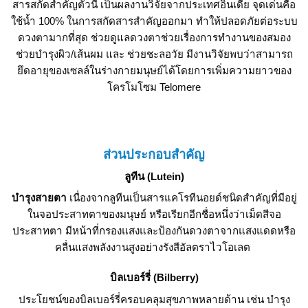
สารสกัดสำคัญตัวนี้ เป็นผลงานวิจัยจากประเทศอินเดีย จุดเด่นคือ
ใช้น้ำ 100% ในการสกัดสารสำคัญออกมา ทำให้ปลอดภัยต่อระบบ
ดวงตามากที่สุด ช่วยดูแลดวงตาช่วยเรื่องการทำงานของสมอง
ช่วยบำรุงผิว/เส้นผม และ ช่วยชะลอวัย มีงานวิจัยพบว่าสามารถ
ยึดอายุของเซลล์ในร่างกายมนุษย์ได้โดยการเพิ่มความยาวของ
โครโมโซม Telomere
ส่วนประกอบสำคัญ
ลูทีน (Lutein)
บำรุงสายตา
เนื่องจากลูทีนเป็นสารแคโรทีนอยด์ชนิดสำคัญที่มีอยู่
ในจอประสาทตาของมนุษย์ หรือเรียกอีกชื่อหนึ่งว่าเม็ดสีจอ
ประสาทตา มีหน้าที่กรองแสงและป้องกันดวงตาจากแสงแดดหรือ
คลื่นแสงพลังงานสูงอย่างรังสีอัลตราไวโอเลต
บิลเบอร์รี่ (Bilberry)
ประโยชน์ของบิลเบอร์รี่ครอบคลุมสุขภาพหลายด้าน เช่น บำรุง