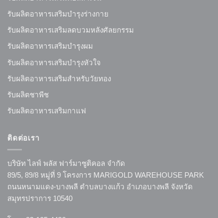
รับผลิตอาหารเสริมบำรุงร่างกาย
รับผลิตอาหารเสริมลดบวมหลังศัลยกรรม
รับผลิตอาหารเสริมบำรุงผม
รับผลิตอาหารเสริมบำรุงหัวใจ
รับผลิตอาหารเสริมสำหรับวัยทอง
รับผลิตชาพีช
รับผลิตอาหารเสริมกาแฟ
ติดต่อเรา
บริษัท ไลฟ์ พลัส ฟาร์มาซูติคอล จำกัด
89/5, 89/8 หมู่ที่ 9 โครงการ MARIGOLD WAREHOUSE PARK
ถนนหนามแดง-บางพลี ตำบลบางแก้ว อำเภอบางพลี จังหวัด
สมุทรปราการ 10540