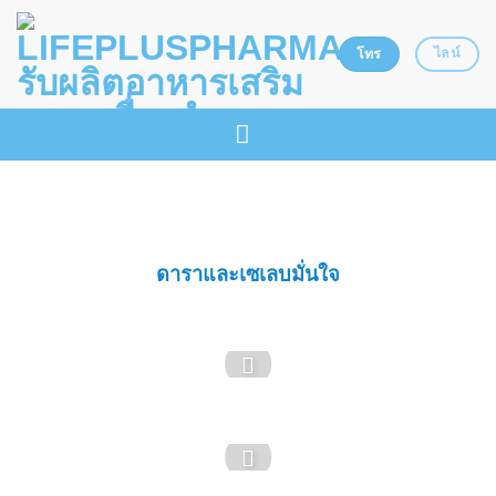
Skip
to
ไลน์
โทร
content
ดาราและเซเลบมั่นใจ